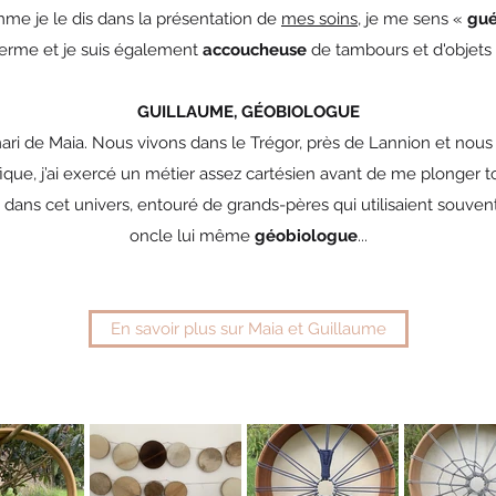
me je le dis dans la présentation de
mes soins
, je me sens «
gué
terme et je suis également
accoucheuse
de tambours et d'objets
GUILLAUME, GÉOBIOLOGUE
mari de Maia. Nous vivons dans le Trégor, près de Lannion et nous 
fique, j’ai exercé un métier assez cartésien avant de me plonger 
di dans cet univers, entouré de grands-pères qui utilisaient souven
oncle lui même
géobiologue
...
En savoir plus sur Maia et Guillaume