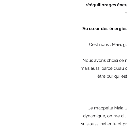
rééquilibrages éner
e
"
Au cœur des énergie
C’est nous : Maia, 
Nous avons choisi ce no
mais aussi parce qu’au c
être pur qui es
Je m’appelle Maia. J
dynamique, on me dit so
suis aussi patiente et p