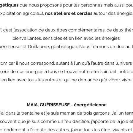
gétiques
que nous proposons pour les personnes mais aussi pour l
xploitation agricole...),
nos ateliers et cercles
autour des énergie
s
", c’est l’association de deux êtres complémentaires, de deux t
bienveillantes, sensibles et en lien avec les énergies.
guérisseuse, et Guillaume, géobiologue. Nous formons un duo au tra
m car il nous correspond, autant à l’un qu’à l’autre dans l’univers
œur de nos énergies à tous se trouve notre être spirituel, notre ê
t en lien avec tous les autres et qui ne demande qu’à vibrer, vivre
MAIA, GUÉRISSEUSE - énergéticienne
'ai dans la trentaine et je suis maman de trois garçons. J’ai un 
uvent que je suis comme un feu d’artifice, j’apporte de la joie et 
rofondément à l’écoute des autres, j’aime tous les êtres vivants e