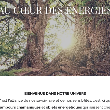
AU CŒUR DES ÉNERGIE
BIENVENUE DANS NOTRE UNIVERS
est l'alliance de nos savoir-faire et de nos sensibilités, c'est ici 
tambours chamaniques
et
objets énergétiques
qui naissent ch